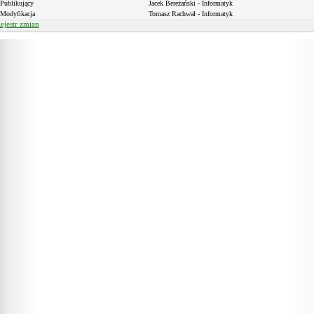
Publikujący
Jacek Bereżański - Informatyk
Modyfikacja
Tomasz Rachwał - Informatyk
ejestr zmian