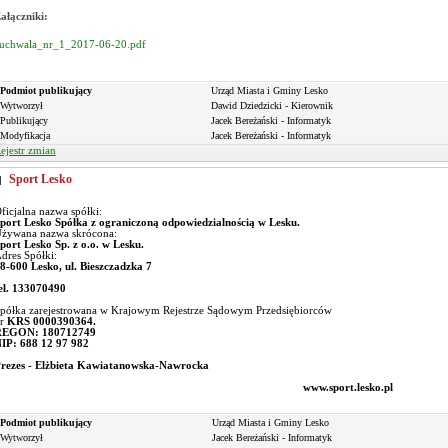
ałączniki:
uchwala_nr_1_2017-06-20.pdf
Podmiot publikujący
Urząd Miasta i Gminy Lesko
Wytworzył
Dawid Dziedzicki - Kierownik
Publikujący
Jacek Bereżański - Informatyk
Modyfikacja
Jacek Bereżański - Informatyk
ejestr zmian
Sport Lesko
ficjalna nazwa spółki:
port Lesko Spółka z ograniczoną odpowiedzialnością w Lesku.
żywana nazwa skrócona:
port Lesko Sp. z o.o. w Lesku.
dres Spółki:
8-600 Lesko, ul. Bieszczadzka 7
el. 133070490
półka zarejestrowana w Krajowym Rejestrze Sądowym Przedsiębiorców
r
KRS 0000390364.
EGON: 180712749
IP: 688 12 97 982
rezes - Elżbieta Kawiatanowska-Nawrocka
www.sport.lesko.pl
Podmiot publikujący
Urząd Miasta i Gminy Lesko
Wytworzył
Jacek Bereżański - Informatyk