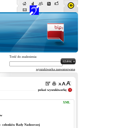
Treść do znalezienia:
wyszukiwarka zaawansowana
Pasuje wszystko
pokaż wyszukiwarkę
XML
ów
az członków
R
ady Nadzorczej