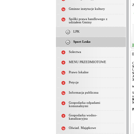
Z
Gminne instytucje kultury
Spółki prawa handlowego z
udziałem Gminy
LPK
Sport Lesko
R
Sołectwa
MENU PRZEDMIOTOWE
O
S
U
Prawo lokalne
S
A
3
Petycje
t
Informacja publiczna
S
n
R
N
Gospodarka odpadami
komunalnymi
P
Gospodarka wodno-
kanalizacyjna
Oświad. Majątkowe