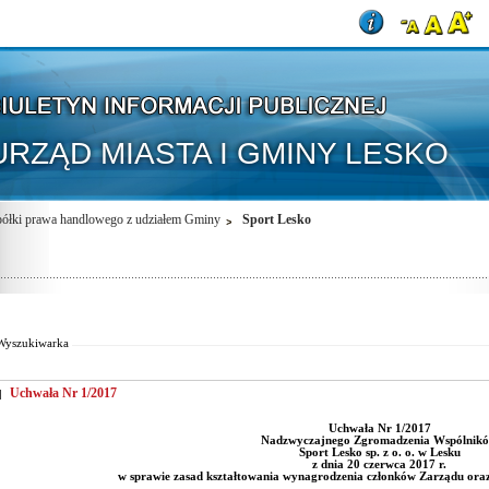
URZĄD MIASTA I GMINY LESKO
ółki prawa handlowego z udziałem Gminy
Sport Lesko
Od:
Fraza:
Do:
Treści archiwalne
Wyszukiwarka
Uchwała Nr 1/2017
Uchwała Nr 1/2017
Nadzwyczajnego Zgromadzenia Wspólnik
Sport Lesko sp. z o. o. w Lesku
z dnia
2
0 czerwca 2017 r.
w sprawie zasad kształtowania wynagrodzenia członków Zarządu or