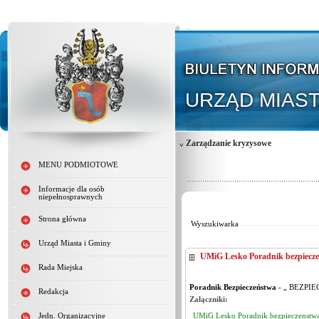
URZĄD MIAST
Zarządzanie kryzysowe
MENU PODMIOTOWE
Informacje dla osób
Od:
niepełnosprawnych
Do:
Strona główna
Wyszukiwarka
Urząd Miasta i Gminy
UMiG Lesko Poradnik bezpiecz
Rada Miejska
Poradnik Bezpieczeństwa
- „ BEZPIEC
Redakcja
Załączniki:
UMiG Lesko Poradnik bezpieczenstw
Jedn. Organizacyjne