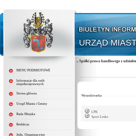
URZĄD MIAST
Spółki prawa handlowego z udział
MENU PODMIOTOWE
Informacje dla osób
Od:
niepełnosprawnych
Do:
Strona główna
Wyszukiwarka
Urząd Miasta i Gminy
LPK
Rada Miejska
Sport Lesko
Redakcja
Jedn. Organizacyjne