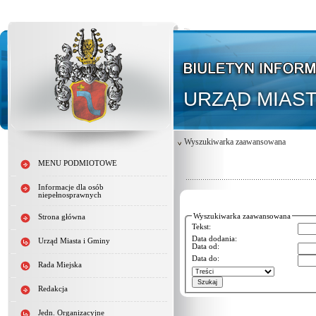
URZĄD MIAST
Wyszukiwarka zaawansowana
MENU PODMIOTOWE
Informacje dla osób
niepełnosprawnych
Wyszukiwarka zaawansowana
Strona główna
Tekst:
Data dodania:
Urząd Miasta i Gminy
Data od:
Data do:
Rada Miejska
Redakcja
Jedn. Organizacyjne