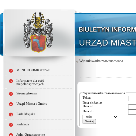
URZĄD MIAST
Wyszukiwarka zaawansowana
MENU PODMIOTOWE
Informacje dla osób
niepełnosprawnych
Wyszukiwarka zaawansowana
Strona główna
Tekst:
Data dodania:
Urząd Miasta i Gminy
Data od:
Data do:
Rada Miejska
Redakcja
Jedn. Organizacyjne