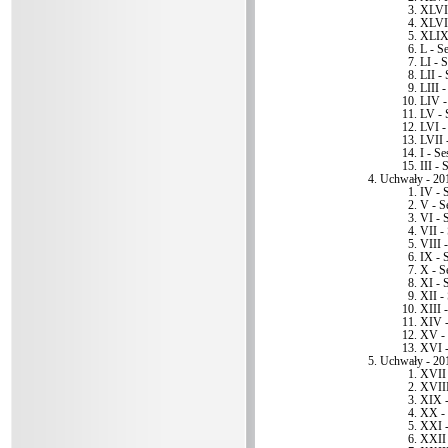
XLVII
XLVII
XLIX 
L - Se
LI - S
LII - 
LIII -
LIV -
LV - 
LVI -
LVII 
I - Se
III - 
Uchwały - 20
IV - 
V - S
VI - 
VII -
VIII -
IX - 
X - S
XI - 
XII -
XIII -
XIV -
XV - 
XVI -
Uchwały - 20
XVII 
XVIII
XIX -
XX - 
XXI -
XXII 