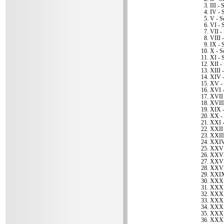
III - 
IV - 
V - S
VI - 
VII -
VIII -
IX - 
X - S
XI - 
XII -
XIII -
XIV -
XV - 
XVI -
XVII 
XVIII
XIX -
XX - 
XXI -
XXII 
XXIII
XXIV 
XXV 
XXVI 
XXVII
XXVII
XXIX 
XXX 
XXXI 
XXXII
XXXII
XXXI
XXXV
XXXV