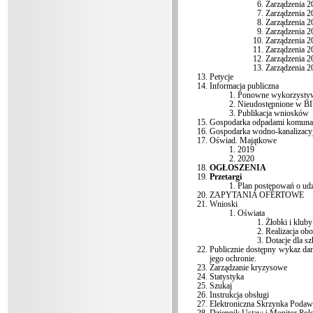
Zarządzenia 2
Zarządzenia 2
Zarządzenia 2
Zarządzenia 2
Zarządzenia 2
Zarządzenia 2
Zarządzenia 2
Zarządzenia 2
Petycje
Informacja publiczna
Ponowne wykorzysty
Nieudostępnione w B
Publikacja wniosków
Gospodarka odpadami komuna
Gospodarka wodno-kanalizacy
Oświad. Majątkowe
2019
2020
OGŁOSZENIA
Przetargi
Plan postępowań o ud
ZAPYTANIA OFERTOWE
Wnioski
Oświata
Żłobki i kluby
Realizacja ob
Dotacje dla s
Publicznie dostępny wykaz da
jego ochronie.
Zarządzanie kryzysowe
Statystyka
Szukaj
Instrukcja obsługi
Elektroniczna Skrzynka Podaw