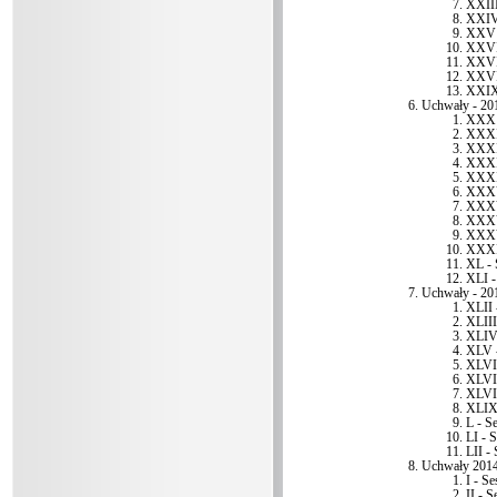
XXIII
XXIV 
XXV 
XXVI 
XXVII
XXVII
XXIX 
Uchwały - 20
XXX 
XXXI 
XXXII
XXXII
XXXI
XXXV
XXXV
XXXV
XXXVI
XXXI
XL - 
XLI -
Uchwały - 20
XLII 
XLIII
XLIV 
XLV -
XLVI 
XLVII
XLVII
XLIX 
L - Se
LI - S
LII - 
Uchwały 201
I - Se
II - S