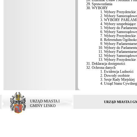
Dziennik Ustaw i Monitor Pols
Sprawozdania
WYBORY
Wybory Prezydenckie
Wybory Samorządowe
WYBORY PARLAME
Wybory uzupełniające
Wybory do Parlamentu
Wybory Samorządowe
Wybory Prezydenckie
Referendum Ogólnokr
Wybory Parlamentarne
Wybory do Parlamentu
Wybory Parlamentarne
Wybory Samorządowe
Wybory Prezydenckie
Deklaracja dostępności
Ochrona danych
Ewidencja Ludności
Dowody osobiste
Sesje Rady Miejskiej
Urząd Stanu Cywilne
URZĄD MIASTA I
URZĄD MIASTA I G
GMINY LESKO