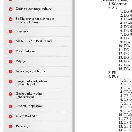
Jak załatwić sprawę
Sekretariat
AG
Gminne instytucje kultury
DG-0
DG-0
Spółki prawa handlowego z
DG-0
udziałem Gminy
DG-0
DG-0
DG-0
Sołectwa
DG-0
DG-1
MENU PRZEDMIOTOWE
DG-1
DG-1
DG-1
Prawo lokalne
DG-1
DG-1
DG-1
Petycje
DG-1
DG-1
Informacja publiczna
FN
PGŚ
GP-0
Gospodarka odpadami
GP-0
komunalnymi
GP-0
GP-0
Gospodarka wodno-
GP-0
kanalizacyjna
GP-0
GP-0
Oświad. Majątkowe
GP-0
GP-0
GP-1
OGŁOSZENIA
GP-1
GP-1
Przetargi
GP-1
GP-1