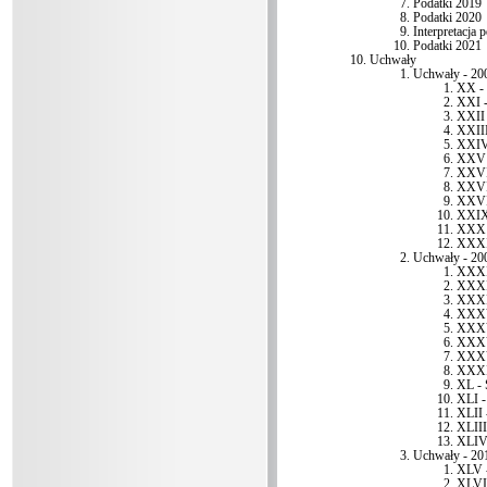
Podatki 2019
Podatki 2020
Interpretacja
Podatki 2021
Uchwały
Uchwały - 20
XX - 
XXI -
XXII 
XXIII
XXIV 
XXV 
XXVI 
XXVII
XXVII
XXIX 
XXX 
XXXI 
Uchwały - 20
XXXII
XXXII
XXXI
XXXV
XXXV
XXXV
XXXVI
XXXI
XL - 
XLI -
XLII 
XLIII
XLIV 
Uchwały - 20
XLV -
XLVI 