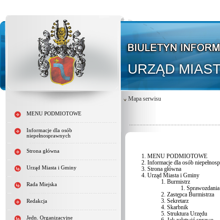
URZĄD MIAST
Mapa serwisu
MENU PODMIOTOWE
Informacje dla osób
niepełnosprawnych
Strona główna
MENU PODMIOTOWE
Informacje dla osób niepełno
Urząd Miasta i Gminy
Strona główna
Urząd Miasta i Gminy
Burmistrz
Rada Miejska
Sprawozdania 
Zastępca Burmistrza
Sekretarz
Redakcja
Skarbnik
Struktura Urzędu
Jedn. Organizacyjne