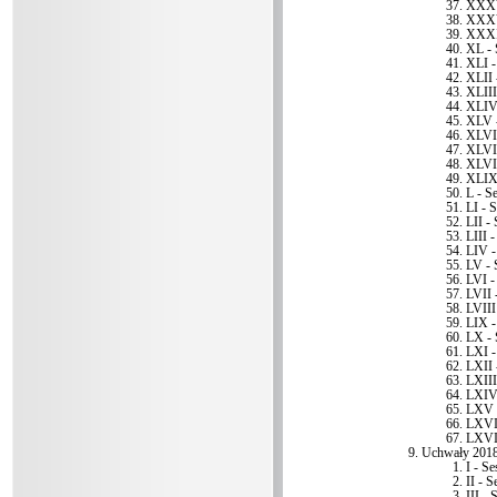
XXXV
XXXVI
XXXI
XL - 
XLI -
XLII 
XLIII
XLIV 
XLV -
XLVI 
XLVII
XLVII
XLIX 
L - Se
LI - S
LII - 
LIII -
LIV -
LV - 
LVI -
LVII 
LVIII
LIX -
LX - 
LXI -
LXII 
LXIII
LXIV 
LXV -
LXVI 
LXVII
Uchwały 2018
I - Se
II - S
III - 