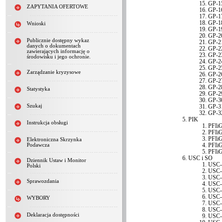
GP-1
ZAPYTANIA OFERTOWE
GP-1
GP-1
GP-1
Wnioski
GP-1
GP-2
Publicznie dostępny wykaz
GP-2
danych o dokumentach
GP-2
zawierających informację o
GP-2
środowisku i jego ochronie.
GP-2
GP-2
Zarządzanie kryzysowe
GP-2
GP-2
GP-2
Statystyka
GP-2
GP-3
Szukaj
GP-3
GP-3
PIK
Instrukcja obsługi
PFIi
PFIi
PFIi
Elektroniczna Skrzynka
PFIi
Podawcza
PFIi
USC i SO
Dziennik Ustaw i Monitor
USC-
Polski
USC-
USC-
Sprawozdania
USC-
USC-
USC-
WYBORY
USC-
USC-
Deklaracja dostępności
USC-