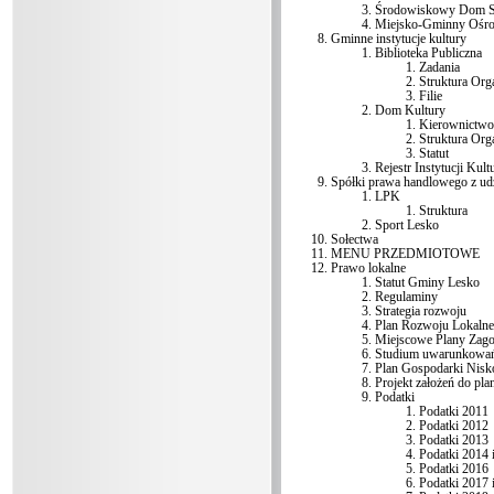
Środowiskowy Dom 
Miejsko-Gminny Ośro
Gminne instytucje kultury
Biblioteka Publiczna
Zadania
Struktura Org
Filie
Dom Kultury
Kierownictwo
Struktura Org
Statut
Rejestr Instytucji Kult
Spółki prawa handlowego z u
LPK
Struktura
Sport Lesko
Sołectwa
MENU PRZEDMIOTOWE
Prawo lokalne
Statut Gminy Lesko
Regulaminy
Strategia rozwoju
Plan Rozwoju Lokaln
Miejscowe Plany Zago
Studium uwarunkowań 
Plan Gospodarki Nisk
Projekt założeń do pla
Podatki
Podatki 2011
Podatki 2012
Podatki 2013
Podatki 2014 
Podatki 2016
Podatki 2017 